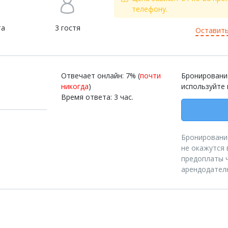
телефону.
та
3 гостя
Оставить
Отвечает онлайн: 7% (
почти
Бронирование
никогда
)
используйте 
Время ответа: 3 час.
Бронирование
не окажутся 
предоплаты ч
арендодател