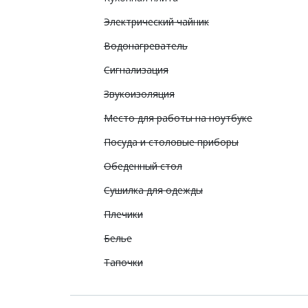
Электрический чайник
Водонагреватель
Сигнализация
Звукоизоляция
Место для работы на ноутбуке
Посуда и столовые приборы
Обеденный стол
Сушилка для одежды
Плечики
Белье
Тапочки