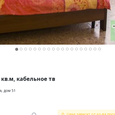
кв.м, кабельное тв
а, дом 51
Цена зависит от ко-ва про