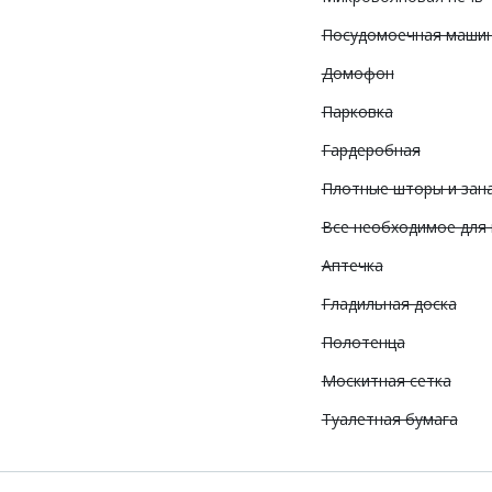
Посудомоечная маши
Домофон
Парковка
Гардеробная
Плотные шторы и зан
Все необходимое для
Аптечка
Гладильная доска
Полотенца
Москитная сетка
Туалетная бумага