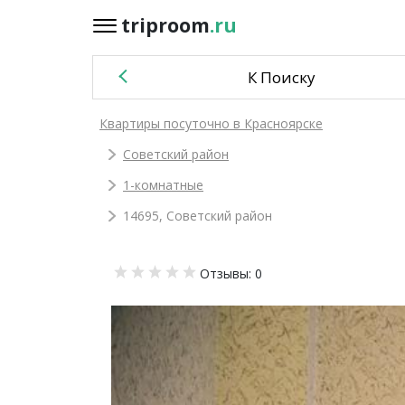
triproom
.ru
triproom
.ru
К Поиску
Российский
Квартиры посуточно в Красноярске
рубль
Советский район
Войти / Зарегистрироваться
1-комнатные
14695, Советский район
Добавить
Отзывы: 0
объявление
Избранное
0
Сравнение
0