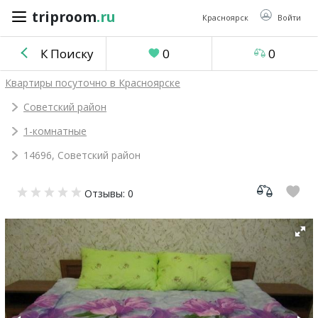
triproom
.ru
triproom
.ru
Красноярск
Войти
К Поиску
0
0
Российский
Квартиры посуточно в Красноярске
рубль
Советский район
1-комнатные
Войти / Зарегистрироваться
14696, Советский район
Добавить
Отзывы: 0
объявление
Избранное
0
Сравнение
0