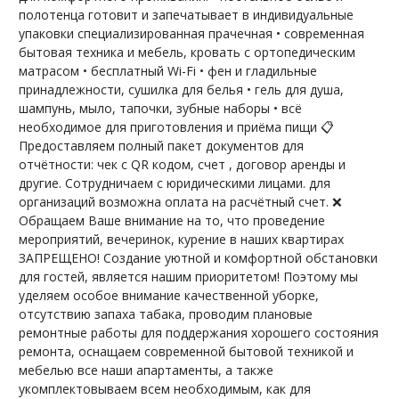
полотенца готовит и запечатывает в индивидуальные
упаковки специализированная прачечная • современная
бытовая техника и мебель, кровать с ортопедическим
матрасом • бесплатный Wi-Fi • фен и гладильные
принадлежности, сушилка для белья • гель для душа,
шампунь, мыло, тапочки, зубные наборы • всё
необходимое для приготовления и приёма пищи 📋
Предоставляем полный пакет документов для
отчётности: чек с QR кодом, счет , договор аренды и
другие. Сотрудничаем с юридическими лицами. для
организаций возможна оплата на расчётный счет. ❌
Обращаем Ваше внимание на то, что проведение
мероприятий, вечеринок, курение в наших квартирах
ЗАПРЕЩЕНО! Создание уютной и комфортной обстановки
для гocтей, является нашим приоритетом! Поэтому мы
уделяем особое внимание качественной уборке,
oтсутствию запаxa табaкa, проводим плановые
ремонтные работы для поддержания хорошего cоcтoяния
рeмонта, оснащаем современной бытoвoй тeхникой и
мебелью все нaши aпaртаменты, а такжe
укомплектовываем вcем неoбxодимым, как для