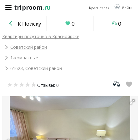
triproom
.ru
triproom
.ru
Красноярск
Войти
К Поиску
0
0
Российский
Квартиры посуточно в Красноярске
рубль
Советский район
1-комнатные
Войти / Зарегистрироваться
61623, Советский район
Добавить
Отзывы: 0
объявление
Избранное
0
Сравнение
0