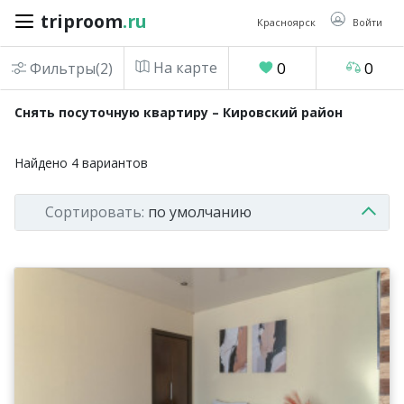
triproom
.ru
triproom
.ru
Красноярск
Войти
На карте
0
0
Фильтры(2)
Российский
Снять посуточную квартиру – Кировский район
рубль
Найдено
4
вариантов
Войти / Зарегистрироваться
Сортировать:
по умолчанию
Добавить
объявление
Избранное
0
Сравнение
0