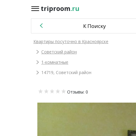
triproom
.ru
triproom
.ru
К Поиску
Российский
Квартиры посуточно в Красноярске
рубль
Советский район
Войти / Зарегистрироваться
1-комнатные
14719, Советский район
Добавить
Отзывы: 0
объявление
Избранное
0
Сравнение
0