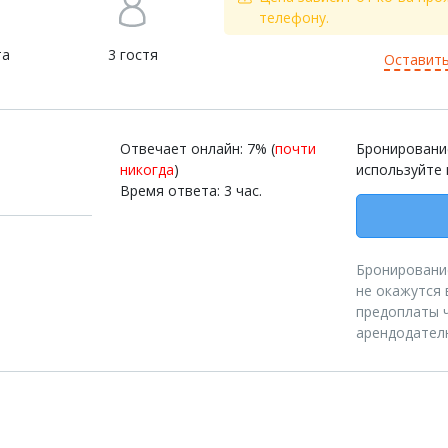
телефону.
та
3 гостя
Оставить
Отвечает онлайн: 7% (
почти
Бронирование
никогда
)
используйте 
Время ответа: 3 час.
Бронирование
не окажутся 
предоплаты ч
арендодател