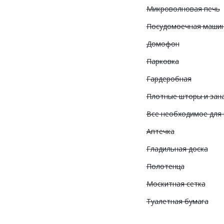
Микроволновая печь
Посудомоечная маши
Домофон
Парковка
Гардеробная
Плотные шторы и зан
Все необходимое для
Аптечка
Гладильная доска
Полотенца
Москитная сетка
Туалетная бумага