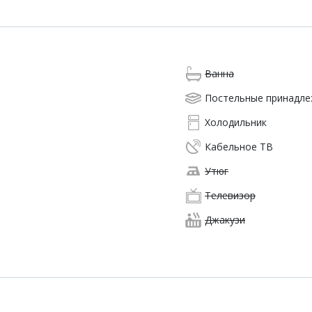
Ванна
Постельные принадл
Холодильник
Кабельное ТВ
Утюг
Телевизор
Джакузи