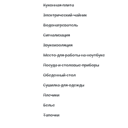
Кухонная плита
Электрический чайник
Водонагреватель
Сигнализация
Звукоизоляция
Место для работы на ноутбуке
Посуда и столовые приборы
Обеденный стол
Сушилка для одежды
Плечики
Белье
Тапочки