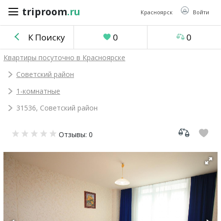
triproom
.ru
triproom
.ru
Красноярск
Войти
К Поиску
0
0
Российский
Квартиры посуточно в Красноярске
рубль
Советский район
1-комнатные
Войти / Зарегистрироваться
31536, Советский район
Добавить
Отзывы: 0
объявление
Избранное
0
Сравнение
0