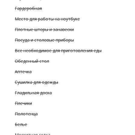
Гардеробная
Место для работы на ноутбуке
Плотные шторы и занавески
Посуда и столовые приборы
Все необходимое для приготовления еды
Обеденный стол
Аптечка
Сушилка для одежды
Гладильная доска
Плечики
Полотенца
Белье
Москитная сетка